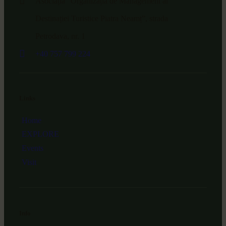
Asociația ”Organizația de Management al
Destinației Turistice Piatra Neamț”, strada
Petrodava, nr. 1
+40 757 799 224
Links
Home
EXPLORE
Events
Visit
Info