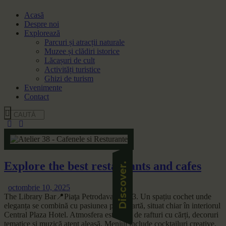
Acasă
Despre noi
Explorează
Parcuri și atracții naturale
Muzee și clădiri istorice
Lăcașuri de cult
Activități turistice
Ghizi de turism
Evenimente
Contact
Explore the best restaurants and cafes
octombrie 10, 2025
The Library Bar📍Piaţa Petrodava nr. 1-3. Un spațiu cochet unde
eleganța se combină cu pasiunea pentru artă, situat chiar în interiorul
Central Plaza Hotel. Atmosfera este dată de rafturi cu cărți, decoruri
tematice și muzică atent aleasă. Meniul include cocktailuri creative,