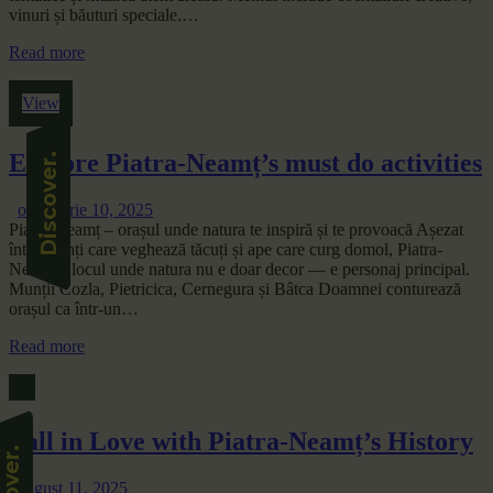
vinuri și băuturi speciale.…
Read more
View
Explore Piatra-Neamț’s must do activities
octombrie 10, 2025
Piatra-Neamț – orașul unde natura te inspiră și te provoacă Așezat
între munți care veghează tăcuți și ape care curg domol, Piatra-
Neamț e locul unde natura nu e doar decor — e personaj principal.
Munții Cozla, Pietricica, Cernegura și Bâtca Doamnei conturează
orașul ca într-un…
Read more
Fall in Love with Piatra-Neamț’s History
august 11, 2025