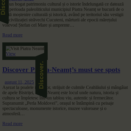
Cu un bogat patrimoniu cultural și o istorie îndelungată ce datează
din perioada paleoliticului municipiul Piatra Neamț se bucură de o
vastă moștenire culturală și istorică, având pe teritoriul său vestigii
ale civilizației străvechi Cucuteni, mărturii ale epocii mărețului
voievod Ștefan cel Mare și amprente…
Read more
View
Discover Piatra-Neamț’s must see spots
august 11, 2025
Așezat la poalele munților, străjuit de culmile Ceahlăului și mângâiat
de apele Bistriței, Piatra-Neamț este locul unde natura, istoria și
cultura se împletesc într-un tablou viu, autentic și fermecător.
Supranumit „Perla Moldovei”, orașul te întâmpină cu peisaje
spectaculoase, monumente istorice, muzee valoroase și o
atmosferă…
Read more