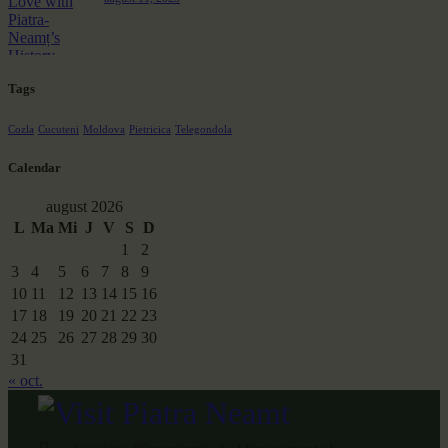
Tags
Cozla
Cucuteni
Moldova
Pietricica
Telegondola
Calendar
august 2026
L
Ma
Mi
J
V
S
D
1
2
3
4
5
6
7
8
9
10
11
12
13
14
15
16
17
18
19
20
21
22
23
24
25
26
27
28
29
30
31
« oct.