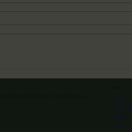
Links
ei Turistice Piatra Neamț”, strada Petrodava, nr. 1
Home
EXPLO
Events
Visit