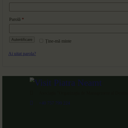
Parolă
*
Autentificare
Ține-mă minte
Ai uitat parola?
Asociația ”Organizația de Management al Destinați
+40 757 799 224