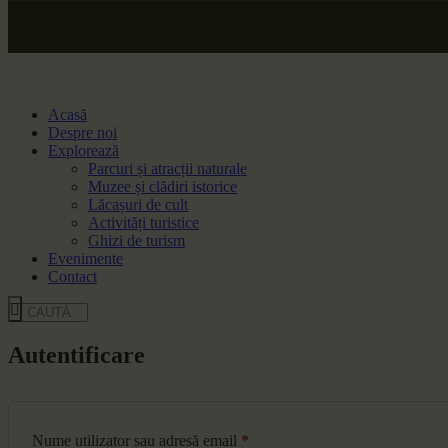
Acasă
Despre noi
Explorează
Parcuri și atracții naturale
Muzee și clădiri istorice
Lăcașuri de cult
Activități turistice
Ghizi de turism
Evenimente
Contact
Autentificare
Nume utilizator sau adresă email
*