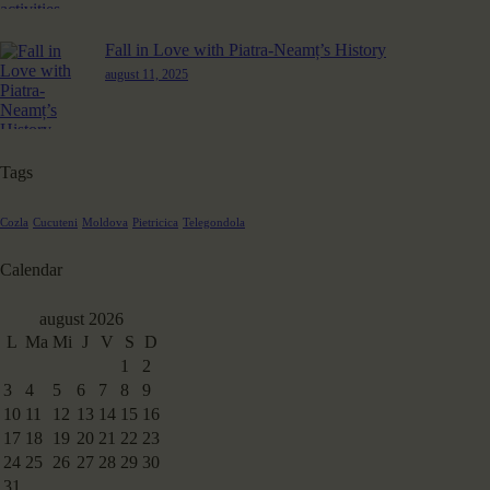
Fall in Love with Piatra-Neamț’s History
august 11, 2025
Tags
Cozla
Cucuteni
Moldova
Pietricica
Telegondola
Calendar
august 2026
L
Ma
Mi
J
V
S
D
1
2
3
4
5
6
7
8
9
10
11
12
13
14
15
16
17
18
19
20
21
22
23
24
25
26
27
28
29
30
31