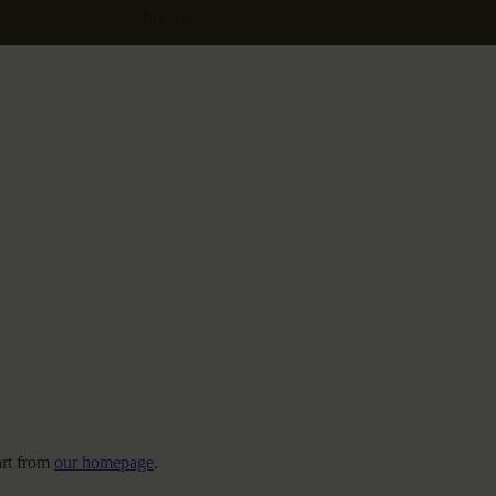
Tag: Art
art from
our homepage
.