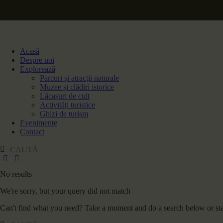
Acasă
Despre noi
Explorează
Parcuri și atracții naturale
Muzee și clădiri istorice
Lăcașuri de cult
Activități turistice
Ghizi de turism
Evenimente
Contact
No results
We're sorry, but your query did not match
Can't find what you need? Take a moment and do a search below or st