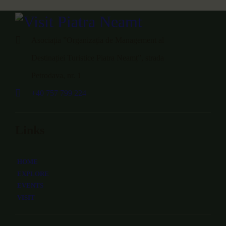
Asociația ”Organizația de Management al
Destinației Turistice Piatra Neamț”, strada
Petrodava, nr. 1
+40 757 799 224
Links
HOME
EXPLORE
EVENTS
VISIT