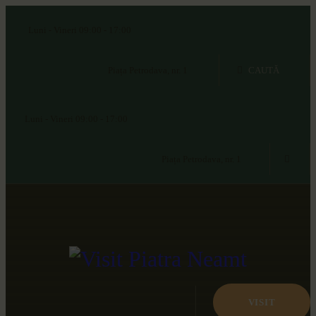
ACASĂ
Luni - Vineri 09:00 - 17:00
DESPRE NOI
Piața Petrodava, nr. 1
EXPLOREAZĂ
Luni - Vineri 09:00 - 17:00
EVENIMENTE
Piața Petrodava, nr. 1
CONTACT
VISIT