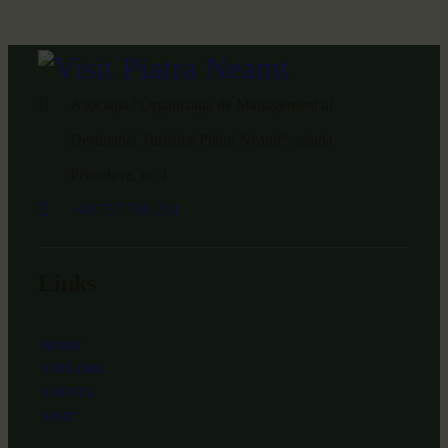
Asociația ”Organizația de Management al
Destinației Turistice Piatra Neamț”, strada
Petrodava, nr. 1
+40 757 799 224
Links
HOME
EXPLORE
EVENTS
VISIT