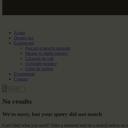
Acasă
Despre noi
Explorează
Parcuri și atracții naturale
Muzee și clădiri istorice
Lăcașuri de cult
Activități turistice
Ghizi de turism
Evenimente
Contact
No results
We're sorry, but your query did not match
Can't find what you need? Take a moment and do a search below or s