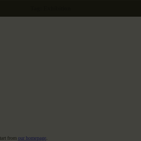
Tag: Exhibition
tart from
our homepage
.