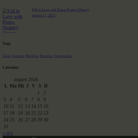
Fall in Love with Piatra-Neamț’s History
august 11, 2025
Tags
Cozla
Cucuteni
Moldova
Pietricica
Telegondola
Calendar
august 2026
L
Ma
Mi
J
V
S
D
1
2
3
4
5
6
7
8
9
10
11
12
13
14
15
16
17
18
19
20
21
22
23
24
25
26
27
28
29
30
31
« oct.